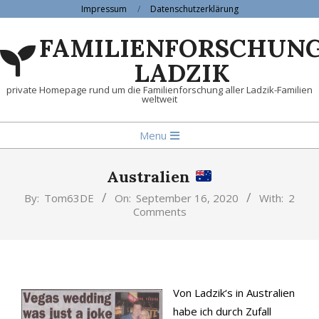
Skip
Impressum
Datenschutzerklärung
to
FAMILIENFORSCHUN
content
LADZIK
private Homepage rund um die Familienforschung aller Ladzik-Familien
weltweit
Primary
Menu
Navigation
Menu
Australien
By:
Tom63DE
On:
September 16, 2020
With:
2
Comments
Von Ladzik‘s in Australien
habe ich durch Zufall