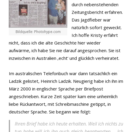
durch nebenstehenden
Zeitungsbericht erfahren.
Das Jagdfieber war
natürlich sofort geweckt.
Bildquelle: Photohype.com
Ich hoffe Kristy erfährt
nicht, dass ich die alte Geschichte hier wieder
aufwärme, ich habe Sie nie darauf angesprochen. Sie ist
inzwischen in Australien ‚echt‘ und glücklich verheiratet.
Im australischen Telefonbuch war dann tatsächlich ein
Ladzik gelistet, Heinrich Ladzik. Neugierig habe ich ihn im
März 2000 in englischer Sprache per Briefpost
angeschrieben. Kurze Zeit später kam eine unheimlich
liebe Rückantwort, mit Schreibmaschine getippt, in
deutscher Sprache. Sie begann wie folgt:
Ihren Brief habe ich heute erhalten. Weil ich nichts zu
tun habe will ich ihn auch gleich beantworten … Ich