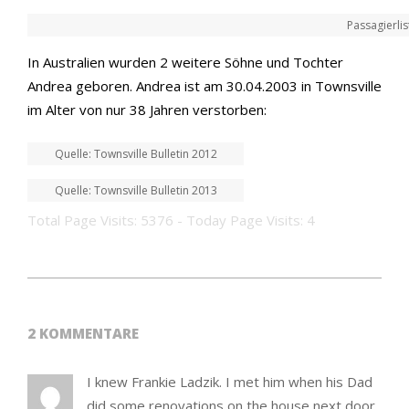
Passagierlis
In Australien wurden 2 weitere Söhne und Tochter
Andrea geboren. Andrea ist am 30.04.2003 in Townsville
im Alter von nur 38 Jahren verstorben:
Quelle: Townsville Bulletin 2012
Quelle: Townsville Bulletin 2013
Total Page Visits: 5376 - Today Page Visits: 4
2020-
09-
2 KOMMENTARE
16
I knew Frankie Ladzik. I met him when his Dad
did some renovations on the house next door