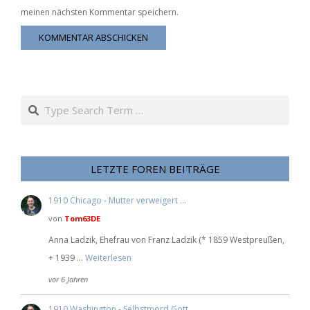
meinen nächsten Kommentar speichern.
Search
LETZTE FOREN BEITRÄGE
1910 Chicago - Mutter verweigert …
von
Tom63DE
Anna Ladzik, Ehefrau von Franz Ladzik (* 1859 Westpreußen,
+ 1939 …
Weiterlesen
vor 6 Jahren
1910 Washington - Selbstmord Gott …